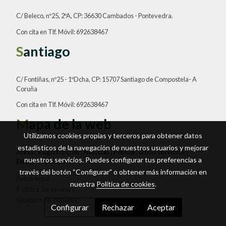
C/ Beleco, nº25, 2ºA, CP: 36630 Cambados - Pontevedra.
Con cita en Tlf. Móvil: 692638467
S
antiago
C/ Fontiñas, nº25 - 1ºDcha, CP: 15707 Santiago de Compostela- A
Coruña
Con cita en Tlf. Móvil: 692638467
M
apa de la web
Utilizamos cookies propias y terceros para obtener datos
estadísticos de la navegación de nuestros usuarios y mejorar
Áreas
|
Registro civil
|
Noticias
|
Prensa
|
Otros servicios
|
nuestros servicios. Puedes configurar tus preferencias a
Enlaces
|
Contacto
través del botón “Configurar” o obtener más información en
Aviso legal
nuestra
Política de cookies
.
Política de cookies
Gestión de cookies
Configurar
Rechazar
Aceptar