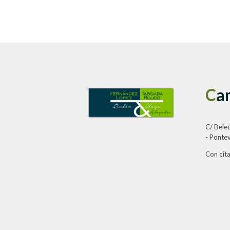
C
a
C/ Bele
- Ponte
Con cit