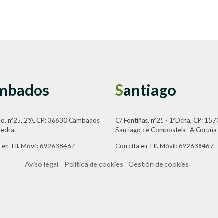
mbados
S
antiago
co, nº25, 2ºA, CP: 36630 Cambados
C/ Fontiñas, nº25 - 1ºDcha, CP: 157
vedra.
Santiago de Compostela- A Coruña
a en Tlf. Móvil: 692638467
Con cita en Tlf. Móvil: 692638467
Aviso legal
Política de cookies
Gestión de cookies