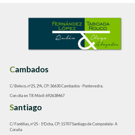
C
ambados
C/ Beleco, nº25, 2ºA, CP: 36630 Cambados - Pontevedra.
Con cita en Tlf. Móvil: 692638467
S
antiago
C/ Fontiñas, nº25 - 1ºDcha, CP: 15707 Santiago de Compostela- A
Coruña