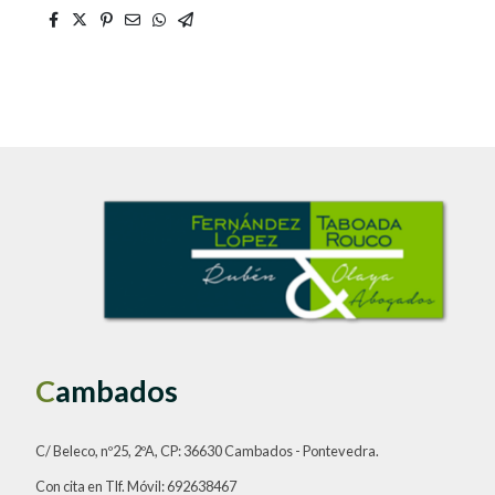
C
ambados
C/ Beleco, nº25, 2ºA, CP: 36630 Cambados - Pontevedra.
Con cita en Tlf. Móvil: 692638467